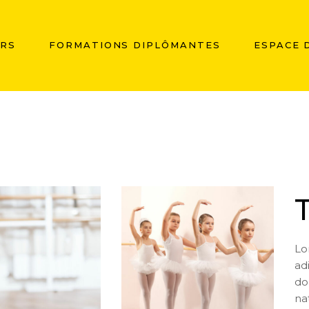
ERS
FORMATIONS DIPLÔMANTES
ESPACE D
Lo
ad
do
na