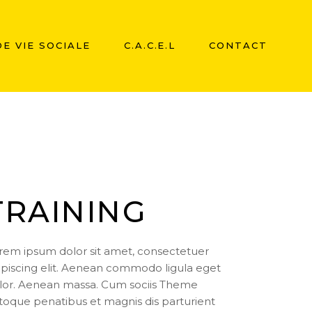
E VIE SOCIALE
C.A.C.E.L
CONTACT
TRAINING
rem ipsum dolor sit amet, consectetuer
ipiscing elit. Aenean commodo ligula eget
lor. Aenean massa. Cum sociis Theme
toque penatibus et magnis dis parturient