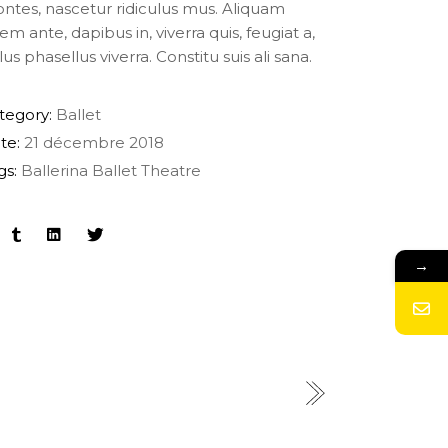
ntes, nascetur ridiculus mus. Aliquam
rem ante, dapibus in, viverra quis, feugiat a,
lus phasellus viverra. Constitu suis ali sana.
tegory:
Ballet
te:
21 décembre 2018
gs:
Ballerina
Ballet
Theatre
→