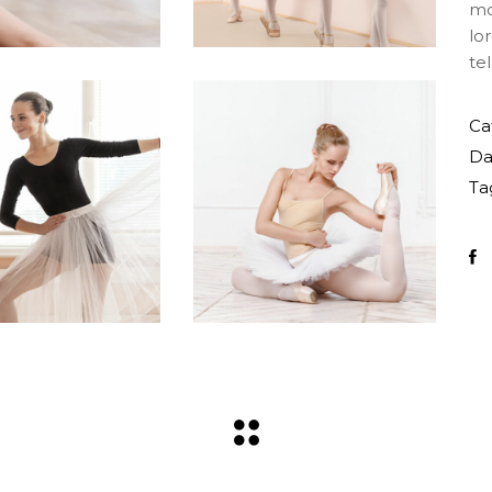
mo
lo
tel
Ca
Da
Ta