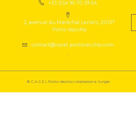
+33 (0)4 95 70 39 54
2, avenue du Maréchal Leclerc, 20137
Porto-Vecchio
contact@cacel-portovecchio.com
© C.A.C.E.L Porto-Vecchio I réalisation
e-Jungle