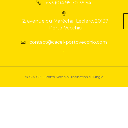
+33 (0)4 95 70 39 54
2, avenue du Maréchal Leclerc, 20137
Porto-Vecchio
contact@cacel-portovecchio.com
© C.A.C.E.L Porto-Vecchio I réalisation
e-Jungle