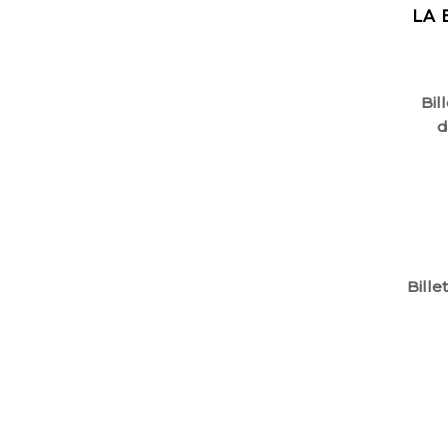
LA 
Bil
d
Bille