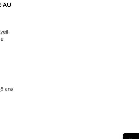
E AU
veil
du
(8 ans
→